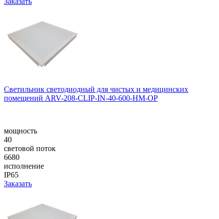
Заказать
Светильник светодиодный для чистых и медицинских
помещений ARV-208-CLIP-IN-40-600-НM-OP
мощность
40
световой поток
6680
исполнение
IP65
Заказать