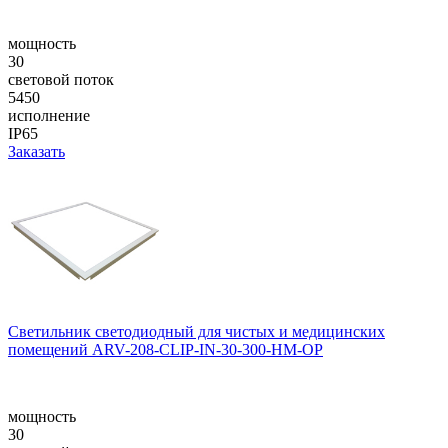
мощность
30
световой поток
5450
исполнение
IP65
Заказать
Светильник светодиодный для чистых и медицинских
помещений ARV-208-CLIP-IN-30-300-НM-OP
мощность
30